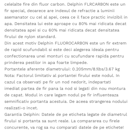
celelalte fire din fluor carbon. Delphin FLRCARBON este un
fir special, deoarece are indexul de refractie a luminii
asemanator cu cel al apei, ceea ce il face practic invizibil in
apa. Densitatea lui este aproape cu 80% mai ridicata decat
densitatea apei si cu 60% mai ridicata decat densitatea
firului de nylon standard.
Din acest motiv Delphin FLUOROCARBON este un fir extrem
de rapid scufundabil si este deci alegerea ideala pentru
confectionarea unei monturi cu scufundare rapida pentru
prinderea pestilor in apa foarte limpede.
Portantele aferente diametrului: 0.205mm/8.1lbs/3.67 kg
Nota: Factorul limitativ al portantei firului este nodul. In
cazul ca observati pe fir un nod nedorit, indepartati
imediat partea de fir pana la nod si legati din nou montura
de capat. Modul in care legam nodul pe fir influenteaza
semnificativ portanta acestuia. De aceea strangerea nodului
realizati-o incet.
Garantia Delphin: Datele de pe eticheta legate de diametrul
firului si portanta sa sunt reale. La compararea cu firele
concurente, va rog sa nu comparati datele de pe etichete!