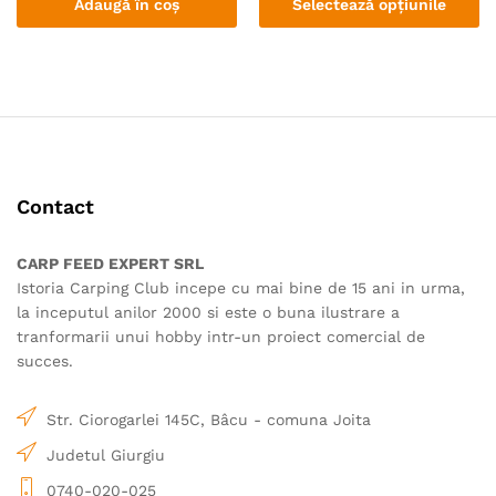
Adaugă în coș
Selectează opțiunile
Acest
produs
are
mai
multe
variații.
Opțiunile
Contact
pot
fi
alese
CARP FEED EXPERT SRL
în
Istoria Carping Club incepe cu mai bine de 15 ani in urma,
pagina
la inceputul anilor 2000 si este o buna ilustrare a
produsului.
tranformarii unui hobby intr-un proiect comercial de
succes.
Str. Ciorogarlei 145C, Bâcu - comuna Joita
Judetul Giurgiu
0740-020-025