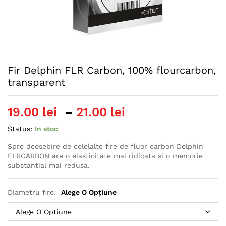
Fir Delphin FLR Carbon, 100% flourcarbon,
transparent
Interval
19.00
lei
–
21.00
lei
de
Status:
In stoc
prețuri:
19.00 lei
Spre deosebire de celelalte fire de fluor carbon Delphin
FLRCARBON are o elasticitate mai ridicata si o memorie
până
substantial mai redusa.
la
21.00 lei
Diametru fire:
Alege O Opțiune