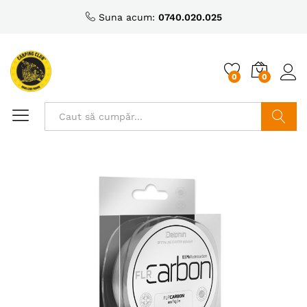
Suna acum:
0740.020.025
0
0
Caută