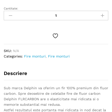
Cantitate:
Fir
Delphin
FLR
Carbon,
100%
flourcarbon,
transparent
quantity
SKU:
N/A
Categories:
Fire monturi
,
Fire monturi
Descriere
Sub marca Delphin va oferim un fir 100% premium din fluor
carbon. Spre deosebire de celelalte fire de fluor carbon
Delphin FLRCARBON are o elasticitate mai ridicata si o
memorie substantial mai redusa.
Astfel rezultatul este portanta mai ridicata in nod decat la