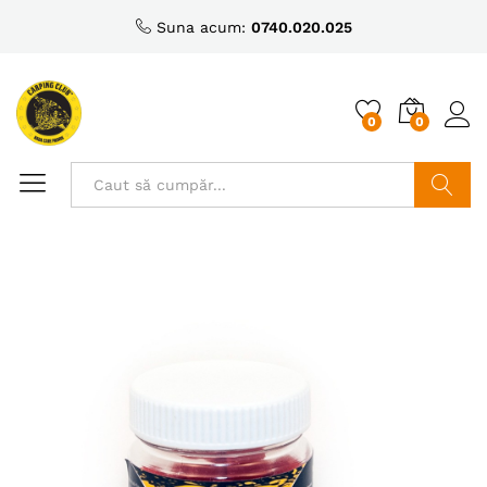
Suna acum:
0740.020.025
0
0
Caută