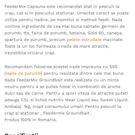
FeederMix Capsuna este recomandat atat in pescuit la
crap, cat si in pescuitul stationar. Umectat corect se poate
utiliza pentru nadire, pe momitor si method feedr. Nada
contine ingrediente de cea mai buna calitate: germeni de
porumb, ttx, faina de porumb, betaina, Gold 60, canepa,
spartura de porumb, precum
pelete extrudate
macinate.
Toate la un loc formeaza o nada de mare atractie,
irezistibila oricarui crap.
Recomandam folosirea acestei nade impreuna cu SSS
(
lapte de porumb
) pentru rezultate dintre cele mai bune.
Nada FeederMix Groundbait este realizata cu un miros
neutru pentru a se putea folosi in combinatii de arome
dulci sau de carne. Pentru a spori viteza de atractie puteti
adauga CSL si lichid nutritiv Meat Liquid sau Sweet Liquid.
Ambalaj: 1kg, Inapt consumului uman! Pentru pescuit la
crap si stationar , Feedermix Groundbait.
Produs 100% in Romania.