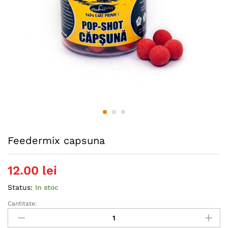
Feedermix capsuna
12.00
lei
Status:
In stoc
Cantitate:
Feedermix
capsuna
quantity