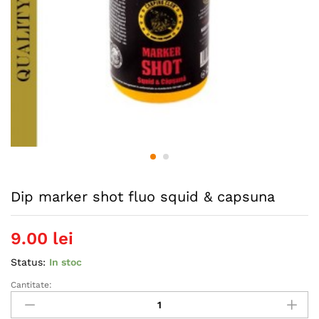
Dip marker shot fluo squid & capsuna
9.00
lei
Status:
In stoc
Cantitate:
Dip
marker
shot