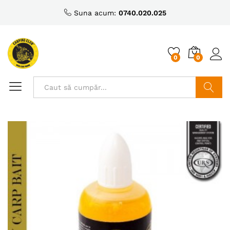
Suna acum:
0740.020.025
0
0
Caută