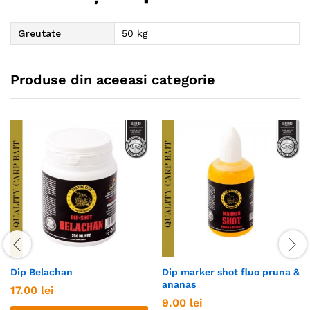
Greutate
50 kg
Produse din aceeasi categorie
Dip Belachan
Dip marker shot fluo pruna &
ananas
17.00
lei
9.00
lei