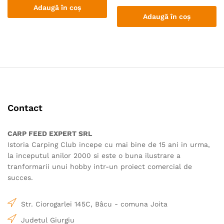
Adaugă în coș
Adaugă în coș
Contact
CARP FEED EXPERT SRL
Istoria Carping Club incepe cu mai bine de 15 ani in urma,
la inceputul anilor 2000 si este o buna ilustrare a
tranformarii unui hobby intr-un proiect comercial de
succes.
Str. Ciorogarlei 145C, Bâcu - comuna Joita
Judetul Giurgiu