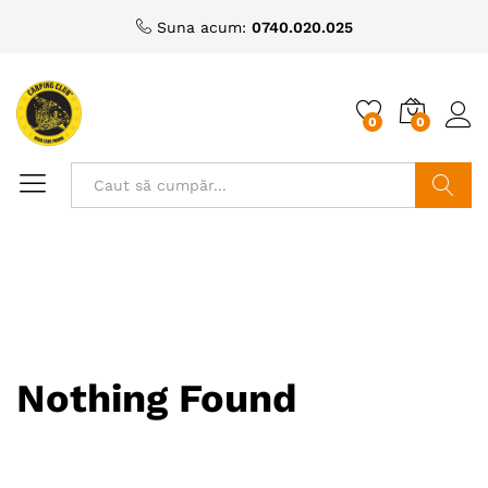
Suna acum:
0740.020.025
0
0
Caută
Nothing Found