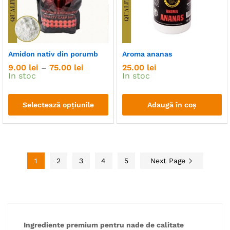
pot
fi
alese
în
Amidon nativ din porumb
Aroma ananas
pagina
Interval
9.00
lei
–
75.00
lei
25.00
lei
produsului.
de
In stoc
In stoc
prețuri:
9.00 lei
până
Selectează opțiunile
Adaugă în coș
la
75.00 lei
Acest
produs
are
mai
1
2
3
4
5
Next Page
multe
variații.
Opțiunile
pot
fi
alese
Ingrediente premium pentru nade de calitate