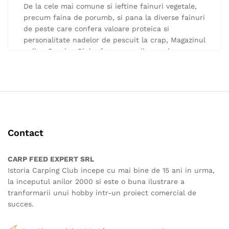
în
De la cele mai comune si ieftine fainuri vegetale,
pagina
precum faina de porumb, si pana la diverse fainuri
produsului.
de peste care confera valoare proteica si
personalitate nadelor de pescuit la crap, Magazinul
online Carping Club ofera pescarilor ce doresc sa-
si pregateasca propriile variante de boilies-uri sau
de solubile.
Toate ingredientele care nu pot lipsi dintr-o nada
de caliatate sunt prezente in oferta noastra,
cateva exemple fiind :
complex de aminoacizi Meat Amino si Sweet Amin
betaina
Contact
WPC
faina de peste LT si faina de peste predigerata
CARP FEED EXPERT SRL
Protein Konzentrat
Istoria Carping Club incepe cu mai bine de 15 ani in urma,
Extract din ficat
la inceputul anilor 2000 si este o buna ilustrare a
arome
tranformarii unui hobby intr-un proiect comercial de
succes.
Magazinul online Carping Club garanteaza calitatea
tuturor ingredientelor comercializate, acestea fiind