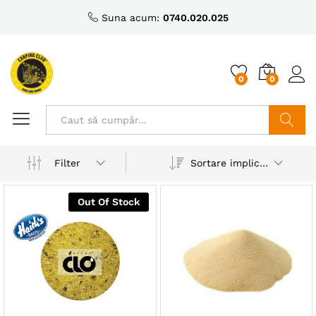
Suna acum:
0740.020.025
0
0
Caută
Sortare implicită
Filter
Out Of Stock