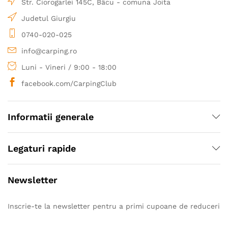
Str. Ciorogarlei 145C, Bâcu - comuna Joita
achizitionate direct de la importanti producatori
europeni.
Judetul Giurgiu
0740-020-025
info@carping.ro
Luni - Vineri / 9:00 - 18:00
facebook.com/CarpingClub
Informatii generale
Legaturi rapide
Newsletter
Inscrie-te la newsletter pentru a primi cupoane de reduceri